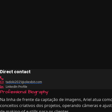
Direct contact
tadoki2021@okexbit.com
LinkedIn Profile
Professional Biography
Na linha de frente da captação de imagens, Ariel atua com
conceitos criativos dos projetos, operando câmeras e aju
de making-of e stills para os clientes.