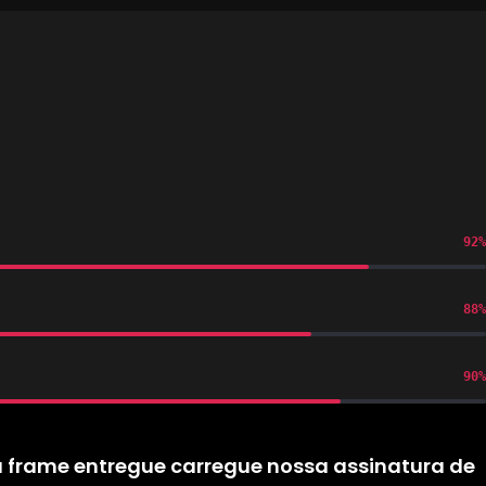
92
%
88
%
90
%
a frame entregue carregue nossa assinatura de